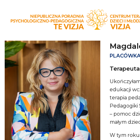
1116
Magdal
PLACÓWKA
Terapeuta
Ukończyłam 
edukacji wc
terapia ped
Pedagogiki 
– pomoc dzi
małym dziec
W tym roku