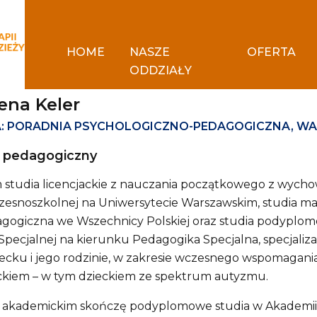
HOME
NASZE
OFERTA
ODDZIAŁY
ena Keler
: PORADNIA PSYCHOLOGICZNO-PEDAGOGICZNA, W
 pedagogiczny
studia licencjackie z nauczania początkowego z wych
zesnoszkolnej na Uniwersytecie Warszawskim, studia mag
agogiczna we Wszechnicy Polskiej oraz studia podyplo
Specjalnej na kierunku Pedagogika Specjalna, specjaliza
ecku i jego rodzinie, w zakresie wczesnego wspomagania
kiem – w tym dzieckiem ze spektrum autyzmu.
 akademickim skończę podyplomowe studia w Akademii