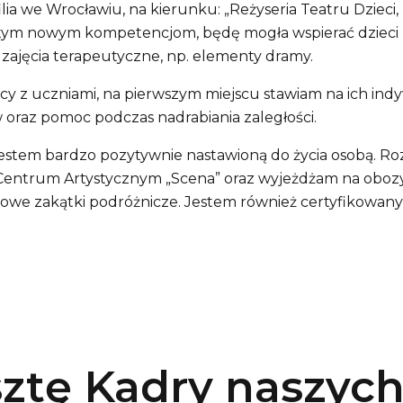
ilia we Wrocławiu, na kierunku: „Reżyseria Teatru Dzieci, 
tym nowym kompetencjom, będę mogła wspierać dzieci r
 zajęcia terapeutyczne, np. elementy dramy.
cy z uczniami, na pierwszym miejscu stawiam na ich ind
w oraz pomoc podczas nadrabiania zaległości.
jestem bardzo pozytywnie nastawioną do życia osobą. Ro
entrum Artystycznym „Scena” oraz wyjeżdżam na obozy
we zakątki podróżnicze. Jestem również certyfikowan
sztę Kadry naszyc