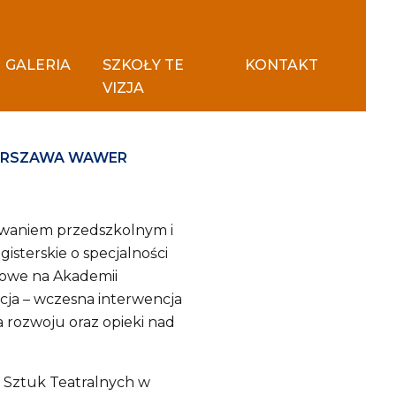
GALERIA
SZKOŁY TE
KONTAKT
VIZJA
ARSZAWA WAWER
owaniem przedszkolnym i
isterskie o specjalności
mowe na Akademii
cja – wczesna interwencja
 rozwoju oraz opieki nad
 Sztuk Teatralnych w