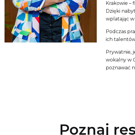
Krakowie – f
Dzięki naby
wplatając w
Podczas pra
ich talentó
Prywatnie, 
wokalny w C
poznawać no
Poznaj re