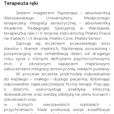
Terapeuta ręki
Jestem magistrem fizjoterapii – absolwentką
Warszawskiego Uniwersytetu Medycznego;
terapeutką integracji sensorycznej – absolwentką
Akademii Pedagogiki Specjalnej w Warszawie;
terapeutką ręki I i II stopnia; instruktorką Pilates Praca
na matach I i II stopnia, Pilates Core, Pilates Senior.
Zajmuję się
leczeniem przewlekłego bólu
stawów i tkanek miękkich, fizjoterapią pourazową i
pooperacyjną oraz
rehabilitacją dzieci od drugiego
roku życia z różnymi deficytami psychoruchowymi,
m.in. z obniżonym napięciem mięśniowym,
zaburzeniami integracji sensorycznej, wadami postawy.
W procesie leczenia podchodzę indywidualnie
do każdego – małego i dużego pacjenta, dobierając
odpowiednio najskuteczniejsze formy terapii. Pracując
z dziećmi, wykorzystuję praktykę kliniczną,
doświadczenie oraz wiedzę zdobytą na wielu kursach i
szkoleniach oraz
w licznych warszawskich szpitalach i
przychodniach. Stale podnoszę swoje kwalifikacje