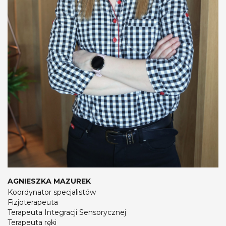
AGNIESZKA MAZUREK
Koordynator specjalistów
Fizjoterapeuta
Terapeuta Integracji Sensorycznej
Terapeuta ręki