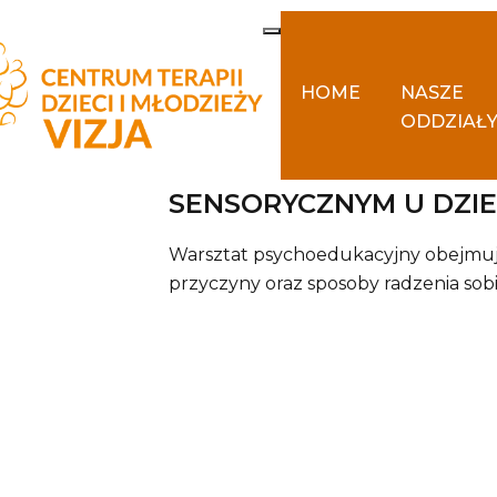
HOME
NASZE
ODDZIAŁ
JAK PORADZIĆ SOBIE Z
SENSORYCZNYM U DZIE
Warsztat psychoedukacyjny obejmują
przyczyny oraz sposoby radzenia so