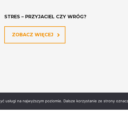
STRES – PRZYJACIEL CZY WRÓG?
ZOBACZ WIĘCEJ
zyć usługi na najwyższym poziomie. Dalsze korzystanie ze strony oznacz
głoszenie naruszeń prawa
Oddział
Warszawa Wawer