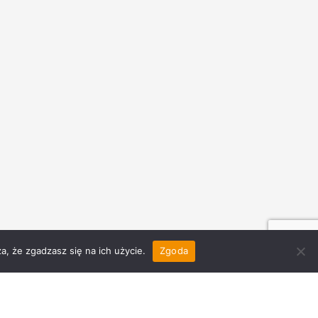
a, że zgadzasz się na ich użycie.
Zgoda
Oddział
Warszawa Mokotów