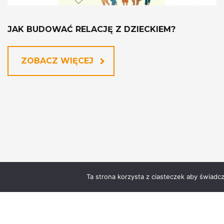
JAK BUDOWAĆ RELACJĘ Z DZIECKIEM?
ZOBACZ WIĘCEJ
Ta strona korzysta z ciasteczek aby świadc
Regulamin
Statut
Standardy Ochrony Małoletnich
Z
Oddział
Warszawa Wola