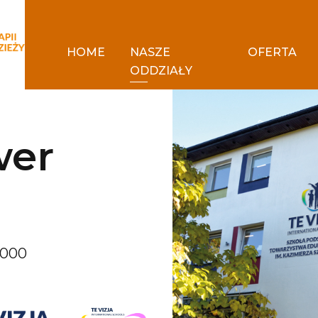
HOME
NASZE
OFERTA
ODDZIAŁY
wer
 000