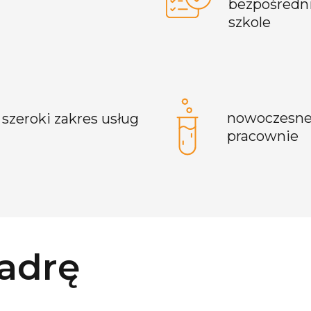
bezpośredni
szkole​
nowoczesn
szeroki zakres usług
pracownie
kadrę