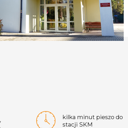
kilka minut pieszo do
y
stacji SKM